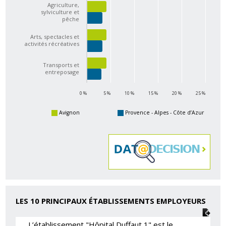
Agriculture,
sylviculture et
pêche
Arts, spectacles et
activités récréatives
Transports et
entreposage
0 %
5 %
10 %
15 %
20 %
25 %
Avignon
Provence - Alpes - Côte d’Azur
LES 10 PRINCIPAUX ÉTABLISSEMENTS EMPLOYEURS
L’établissement "Hôpital Duffaut 1" est le