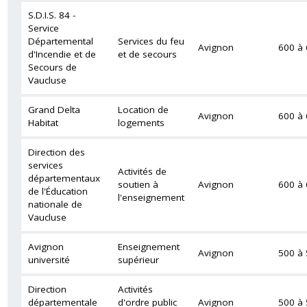
S.D.I.S. 84 -
Service
Départemental
Services du feu
Avignon
600 à
d'Incendie et de
et de secours
Secours de
Vaucluse
Grand Delta
Location de
Avignon
600 à
Habitat
logements
Direction des
services
Activités de
départementaux
soutien à
Avignon
600 à
de l'Éducation
l'enseignement
nationale de
Vaucluse
Avignon
Enseignement
Avignon
500 à
université
supérieur
Direction
Activités
départementale
d'ordre public
Avignon
500 à