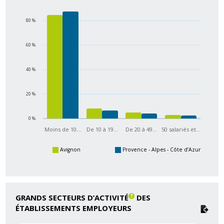
80 %
60 %
40 %
20 %
0 %
Moins de 10…
De 10 à 19…
De 20 à 49…
50 salariés et…
Avignon
Provence - Alpes - Côte d’Azur
GRANDS SECTEURS D’ACTIVITÉ
DES
ÉTABLISSEMENTS EMPLOYEURS