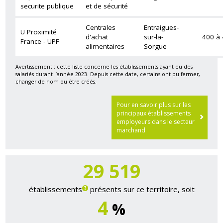
securite publique
et de sécurité
Centrales
Entraigues-
U Proximité
d'achat
sur-la-
400 à
France - UPF
alimentaires
Sorgue
Avertissement : cette liste concerne les établissements ayant eu des
salariés durant l’année 2023. Depuis cette date, certains ont pu fermer,
changer de nom ou être créés.
Pour en savoir plus sur les
principaux établissements
employeurs dans le secteur
marchand
29 699
établissements
présents sur ce territoire, soit
4
%