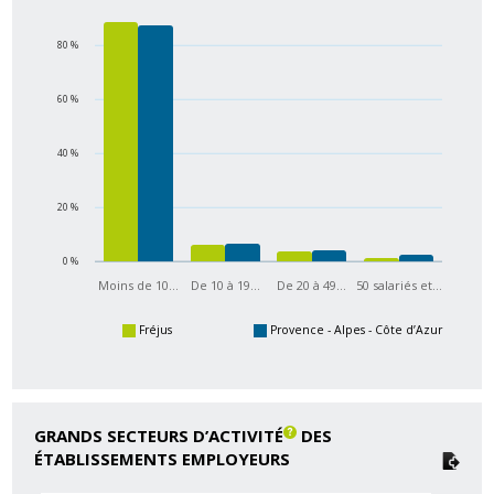
80 %
60 %
40 %
20 %
0 %
Moins de 10…
De 10 à 19…
De 20 à 49…
50 salariés et…
Fréjus
Provence - Alpes - Côte d’Azur
GRANDS SECTEURS D’ACTIVITÉ
DES
ÉTABLISSEMENTS EMPLOYEURS