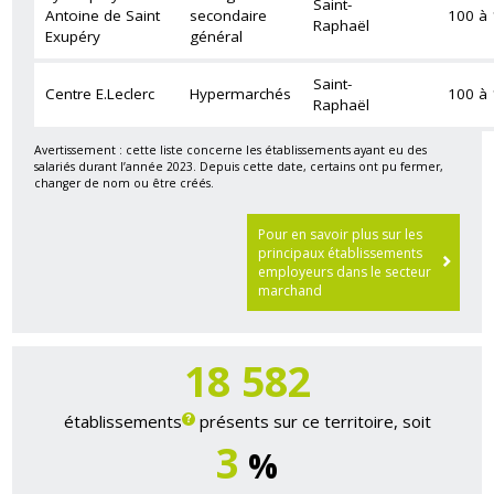
Saint-
Antoine de Saint
secondaire
100 à
Raphaël
Exupéry
général
Saint-
Centre E.Leclerc
Hypermarchés
100 à
Raphaël
Avertissement : cette liste concerne les établissements ayant eu des
salariés durant l’année 2023. Depuis cette date, certains ont pu fermer,
changer de nom ou être créés.
Pour en savoir plus sur les
principaux établissements
employeurs dans le secteur
marchand
18 695
établissements
présents sur ce territoire, soit
3
%