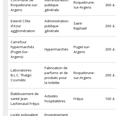
Commune de
Administration
Roquebrune-
Roquebrune-sur-
publique
300 à
sur-Argens
Argens
générale
Esterel Côte
Administration
Saint-
d'Azur
publique
200 à
Raphaël
agglomération
générale
Carrefour
hypermarchés
Puget-sur-
Hypermarchés
200 à
(Puget-Sur-
Argens
Argens)
Fabrication de
Laboratoires
parfums et de
Roquebrune-
B.L.C. Thalgo
200 à
produits pour
sur-Argens
Cosmétic
la toilette
Établissement de
Activités
santé Jean
Fréjus
100 à
hospitalières
Lachenaud Fréjus
Lycée polyvalent
Enseignement