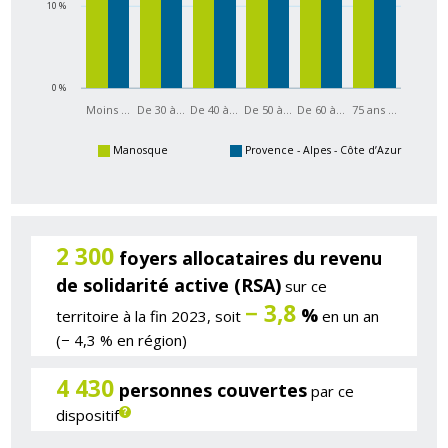
10 %
0 %
Moins …
De 30 à…
De 40 à…
De 50 à…
De 60 à…
75 ans …
Manosque
Provence - Alpes - Côte d’Azur
2 300
foyers allocataires du revenu
de solidarité active (RSA)
sur ce
− 3,8
%
territoire à la fin 2023, soit
en un an
(− 4,3 % en région)
4 430
personnes couvertes
par ce
dispositif