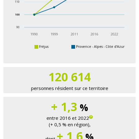
110
100
90
1990
1999
2011
2016
2022
Fréjus
Provence - Alpes - Côte d’Azur
120 881
personnes résident sur ce territoire
+ 1,3
%
entre 2016 et 2022
(+ 0,5 % en région),
+ 1,6
%
dont