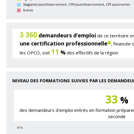
Stagiaires (autofinancement, CPF) (autofinancement, CPF autonome)
Autres
3 360
demandeurs d’emploi
de ce territoire o
une certification professionnelle
, financée 
11
%
les OPCO, soit
des effectifs de la région
NIVEAU DES FORMATIONS SUIVIES PAR LES DEMANDEU
33
%
des demandeurs d’emploi entrés en formation préparent
seconde
80 %