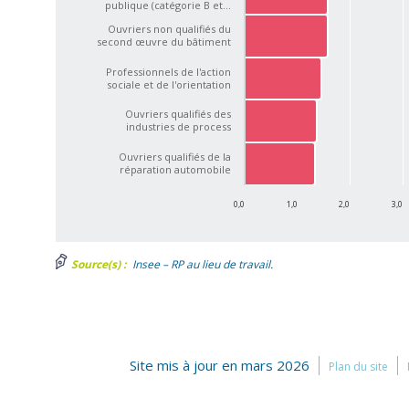
publique (catégorie B et…
Ouvriers non qualifiés du
second œuvre du bâtiment
Professionnels de l'action
sociale et de l'orientation
Ouvriers qualifiés des
industries de process
Ouvriers qualifiés de la
réparation automobile
0,0
1,0
2,0
3,0
Source(s) :
Insee – RP au lieu de travail.
Site mis à jour en mars 2026
Plan du site