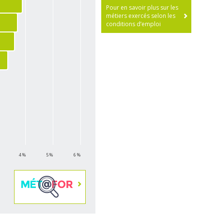
Pour en savoir plus sur les
métiers exercés selon les
conditions d’emploi
4 %
5 %
6 %