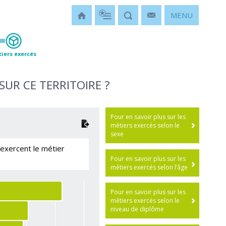
MENU
iers exercés
SUR CE TERRITOIRE ?
Pour en savoir plus sur les
métiers exercés selon le
sexe
 exercent le métier
Pour en savoir plus sur les
métiers exercés selon l’âge
Pour en savoir plus sur les
métiers exercés selon le
niveau de diplôme