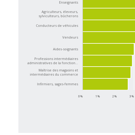
Enseignants
Agriculteurs, éleveurs,
sylviculteurs, bûcherons
Conducteurs de véhicules
Vendeurs
Aides-soignants
Professions intermédiaires
administratives de la fonction…
Maîtrise des magasins et
intermédiaires du commerce
Infirmiers, sages-femmes
0 %
1 %
2 %
3 %