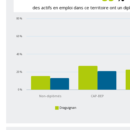
des actifs en emploi dans ce territoire ont un d
80 %
60 %
40 %
20 %
0 %
Non-diplômés
CAP-BEP
Draguignan