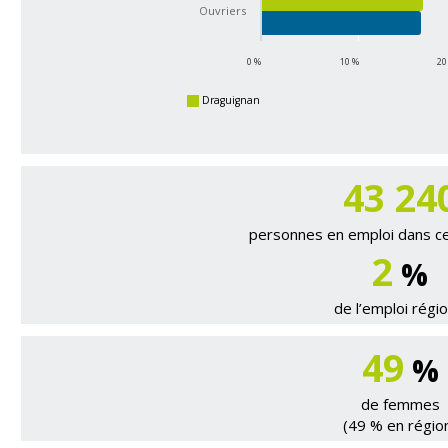
Ouvriers
0 %
10 %
20
Draguignan
43 24
personnes en emploi dans ce 
2
%
de l’emploi régio
49
%
de femmes
(49 % en régio