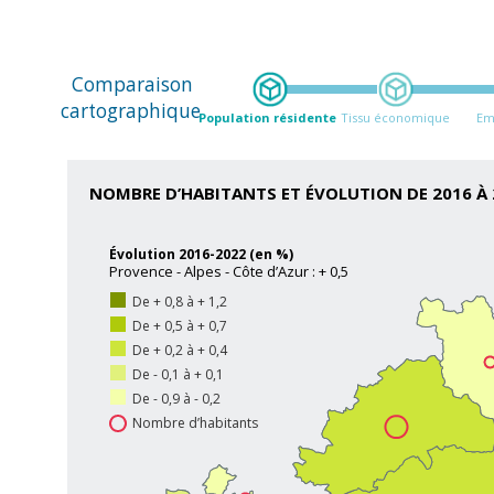
Comparaison
cartographique
Population résidente
Tissu économique
Em
NOMBRE D’HABITANTS ET ÉVOLUTION DE 2016 À 
Évolution 2016-2022 (en %)
Provence - Alpes - Côte d’Azur : + 0,5
De + 0,8 à + 1,2
De + 0,5 à + 0,7
De + 0,2 à + 0,4
De - 0,1 à + 0,1
De - 0,9 à - 0,2
Nombre d’habitants