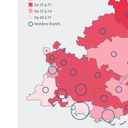
De 75 à 77
De 72 à 74
De 69 à 71
Nombre d’actifs