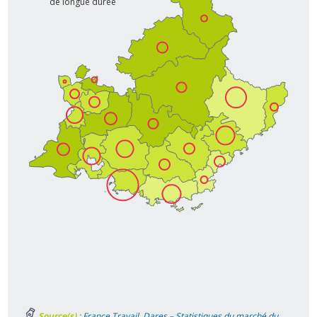
de longue durée
Source(s)
: France Travail, Dares – Statistiques du marché du