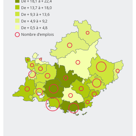
De + 18,1 à + 22,4
De + 13,7 à + 18,0
De + 9,3 à + 13,6
De + 4,9 à + 9,2
De + 0,5 à + 4,8
Nombre d’emplois