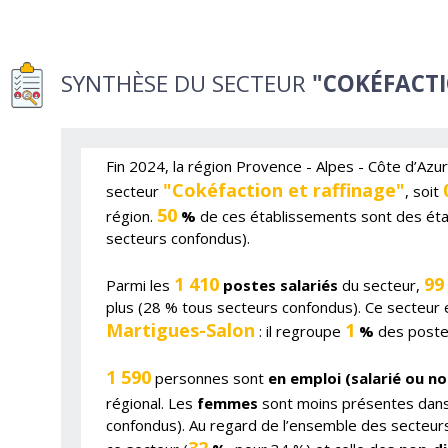
SYNTHÈSE DU SECTEUR
"COKÉFACTI
Fin 2024, la région Provence - Alpes - Côte d’Az
"Cokéfaction et raffinage"
secteur
, soit
50
région.
%
de ces établissements sont des ét
secteurs confondus).
1 410
99
Parmi les
postes salariés
du secteur,
plus (28 % tous secteurs confondus). Ce secteur 
Martigues-Salon
1
: il regroupe
%
des postes
1 590
personnes sont
en emploi (salarié ou no
régional. Les
femmes
sont moins présentes dans
confondus). Au regard de l’ensemble des secteurs