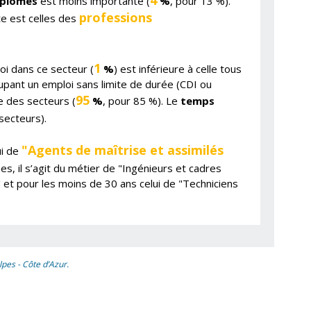
4
iplômés
est moins importante (
%
, pour 13 %).
professions
te est celles des
1
oi dans ce secteur (
%
) est inférieure à celle tous
upant un emploi sans limite de durée (CDI ou
95
e des secteurs (
%
, pour 85 %). Le
temps
secteurs).
"Agents de maîtrise et assimilés
ui de
es, il s’agit du métier de "Ingénieurs et cadres
 et pour les moins de 30 ans celui de "Techniciens
lpes - Côte d’Azur.