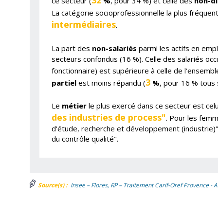
32
ce secteur (
%
, pour 34 %) et celle des
non-d
La catégorie socioprofessionnelle la plus fréquen
intermédiaires
.
La part des
non-salariés
parmi les actifs en empl
secteurs confondus (16 %). Celle des salariés occ
fonctionnaire) est supérieure à celle de l’ensembl
3
partiel
est moins répandu (
%
, pour 16 % tous 
Le
métier
le plus exercé dans ce secteur est cel
des industries de process"
. Pour les femm
d'étude, recherche et développement (industrie)"
du contrôle qualité".
Source(s) :
Insee – Flores, RP – Traitement Carif-Oref Provence - A