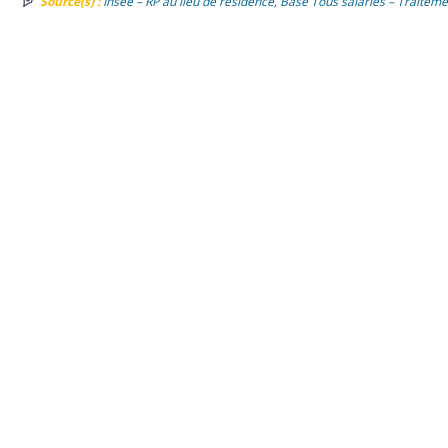
Source(s) :
Insee – RP au lieu de résidence, Base Tous salariés – Traiteme