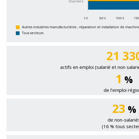
Ouvriers
0 €
500 €
1000 €
150
Autres industries manufacturières ; réparation et installation de machi
Tous secteurs
21 33
actifs en emploi (salarié et non salar
1
%
de l’emploi régio
23
%
de non-salarié
(16 % tous secte