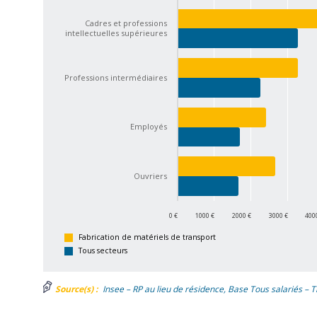
Cadres et professions
intellectuelles supérieures
Professions intermédiaires
Employés
Ouvriers
0 €
1000 €
2000 €
3000 €
400
Fabrication de matériels de transport
Tous secteurs
Source(s) :
Insee – RP au lieu de résidence, Base Tous salariés – T