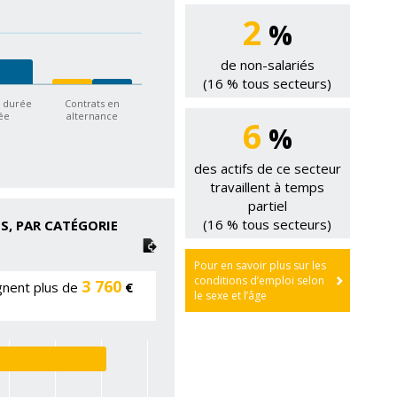
2
%
de non-salariés
(16 % tous secteurs)
à durée
Contrats en
tée
alternance
6
%
des actifs de ce secteur
travaillent à temps
partiel
(16 % tous secteurs)
S, PAR CATÉGORIE
Pour en savoir plus sur les
conditions d’emploi selon
3 760
agnent plus de
€
le sexe et l’âge