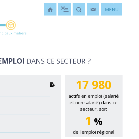
MENU
incipaux métiers
’EMPLOI
DANS CE SECTEUR ?
17 980
actifs en emploi (salarié
et non salarié) dans ce
secteur, soit
1
%
de l’emploi régional