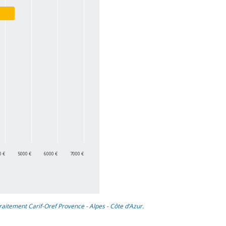
0 €
5000 €
6000 €
7000 €
raitement Carif-Oref Provence - Alpes - Côte d’Azur.