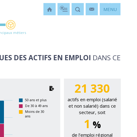
MENU
incipaux métiers
UES DES ACTIFS EN EMPLOI
DANS CE
21 330
actifs en emploi (salarié
50 ans et plus
et non salarié) dans ce
De 30 à 49 ans
secteur, soit
Moins de 30
ans
1
%
de l’emploi régional