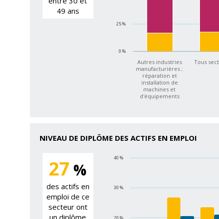
entre 30 et
49 ans
25 %
0 %
Autres industries
Tous sec
manufacturières ;
réparation et
installation de
machines et
d'équipements
NIVEAU DE DIPLÔME DES ACTIFS EN EMPLOI
40 %
27
%
des actifs en
30 %
emploi de ce
secteur ont
un diplôme
20 %