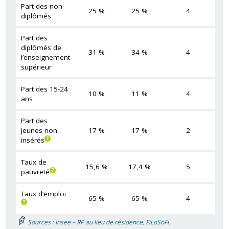
Part des non-
25 %
25 %
4
diplômés
Part des
diplômés de
31 %
34 %
4
l’enseignement
supérieur
Part des 15-24
10 %
11 %
4
ans
Part des
jeunes non
17 %
17 %
2
insérés
Taux de
15,6 %
17,4 %
5
pauvreté
Taux d’emploi
65 %
65 %
4
Sources : Insee – RP au lieu de résidence, FiLoSoFi.