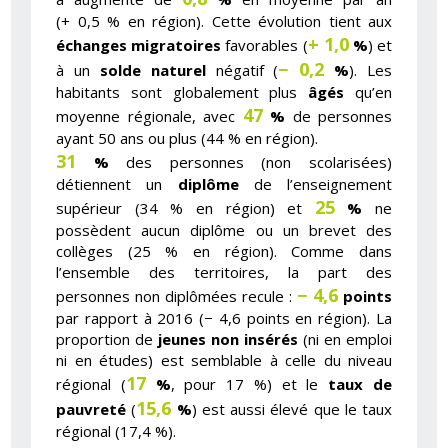
(+ 0,5 % en région). Cette évolution tient aux
+ 1,0
échanges migratoires
favorables (
%
) et
− 0,2
à un
solde naturel
négatif (
%
). Les
habitants sont globalement plus
âgés
qu’en
47
moyenne régionale, avec
%
de personnes
ayant 50 ans ou plus (44 % en région).
31
%
des personnes (non scolarisées)
détiennent un
diplôme
de l’enseignement
25
supérieur (34 % en région) et
%
ne
possèdent aucun diplôme ou un brevet des
collèges (25 % en région). Comme dans
l’ensemble des territoires, la part des
− 4,6
personnes non diplômées recule :
points
par rapport à 2016 (− 4,6 points en région). La
proportion de
jeunes non insérés
(ni en emploi
ni en études) est semblable à celle du niveau
17
régional (
%
, pour 17 %) et le
taux de
15,6
pauvreté
(
%
) est aussi élevé que le taux
régional (17,4 %).