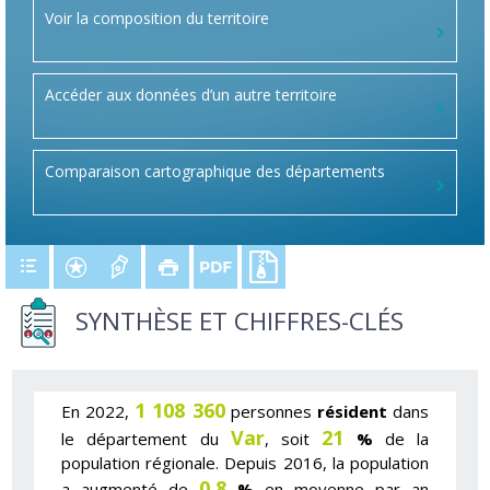
Voir la composition du territoire
Accéder aux données d’un autre territoire
Comparaison cartographique des départements
SYNTHÈSE ET CHIFFRES-CLÉS
1 108 360
En 2022,
personnes
résident
dans
Var
21
le département du
, soit
%
de la
population régionale. Depuis 2016, la population
0,8
a augmenté de
%
en moyenne par an