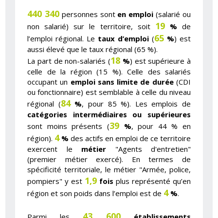
440 340
personnes sont
en emploi
(salarié ou
19
non salarié) sur le territoire, soit
%
de
65
l’emploi régional. Le
taux d’emploi
(
%
) est
aussi élevé que le taux régional (65 %).
18
La part de non-salariés (
%
) est supérieure à
celle de la région (15 %). Celle des salariés
occupant un
emploi sans limite de durée
(CDI
ou fonctionnaire) est semblable à celle du niveau
84
régional (
%
, pour 85 %). Les emplois de
catégories intermédiaires ou supérieures
39
sont moins présents (
%
, pour 44 % en
4
région).
%
des actifs en emploi de ce territoire
exercent le
métier
"Agents d'entretien"
(premier métier exercé). En termes de
spécificité territoriale, le métier "Armée, police,
1,9
pompiers" y est
fois
plus représenté qu’en
4
région et son poids dans l’emploi est de
%
.
43 600
Parmi les
établissements