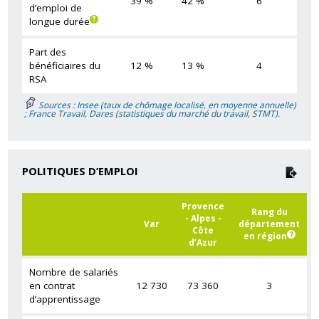
39 %
42 %
6
d’emploi de
longue durée
Part des
bénéficiaires du
12 %
13 %
4
RSA
Sources : Insee (taux de chômage localisé, en moyenne annuelle)
; France Travail, Dares (statistiques du marché du travail, STMT).
POLITIQUES D’EMPLOI
Provence
Rang du
- Alpes -
Var
département
Côte
en région
d’Azur
Nombre de salariés
en contrat
12 730
73 360
3
d’apprentissage