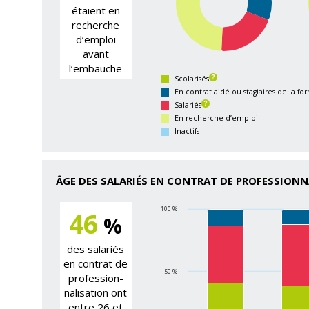
étaient en
recherche
d’emploi
avant
l’embauche
Scolarisés
En contrat aidé ou stagiaires de la fo
Salariés
En recherche d’emploi
Inactifs
ÂGE DES SALARIÉS EN CONTRAT DE PROFESSION
100 %
46
%
des salariés
en contrat de
50 %
profession­
nalisation ont
entre 26 et