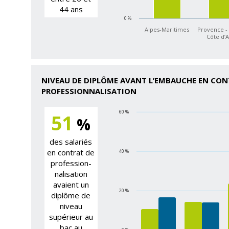
44 ans
0 %
Alpes-Maritimes
Provence - 
Côte d’
NIVEAU DE DIPLÔME AVANT L’EMBAUCHE EN CON
PROFESSIONNALISATION
60 %
51
%
des salariés
en contrat de
40 %
profession­
nalisation
avaient un
20 %
diplôme de
niveau
supérieur au
bac au