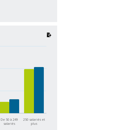
De 50 à 249
250 salariés et
salariés
plus