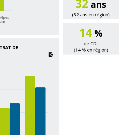
32
ans
(32 ans en région)
Alpes -
Azur
14
%
de CDI
TRAT DE
(14 % en région)