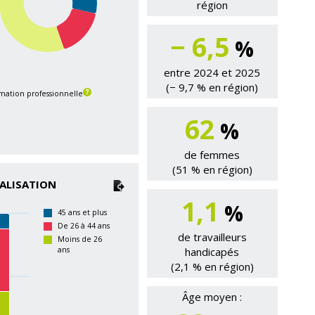
région
− 6,5
%
entre 2024 et 2025
(− 9,7 % en région)
rmation professionnelle
62
%
de femmes
(51 % en région)
NALISATION
1,1
%
45 ans et plus
De 26 à 44 ans
de travailleurs
Moins de 26
ans
handicapés
(2,1 % en région)
Âge moyen :