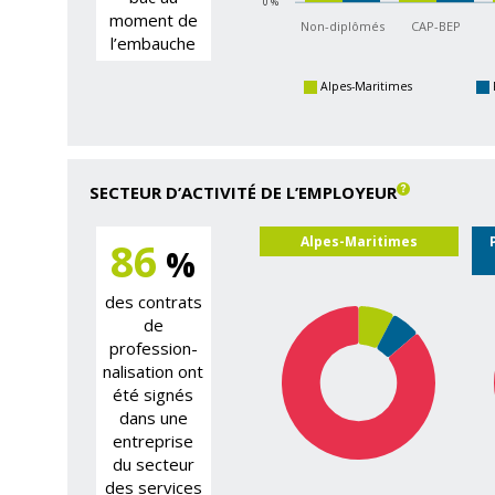
0 %
moment de
Non-diplômés
CAP-BEP
l’embauche
Alpes-Maritimes
SECTEUR D’ACTIVITÉ DE L’EMPLOYEUR
Alpes-Maritimes
86
%
des contrats
de
profession­
nalisation ont
été signés
dans une
entreprise
du secteur
des services