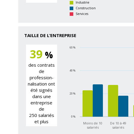
Industrie
Construction
Services
TAILLE DE L’ENTREPRISE
60 %
39
%
des contrats
de
40 %
profession­
nalisation ont
été signés
20 %
dans une
entreprise
de
250 salariés
0 %
et plus
Moins de 10
De 10 à 49
salariés
salariés