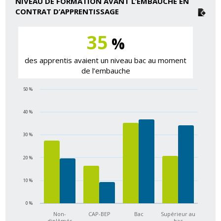
NIVEAU DE FORMATION AVANT L’EMBAUCHE EN
CONTRAT D’APPRENTISSAGE
35
%
des apprentis avaient un niveau bac au moment
de l’embauche
50 %
40 %
30 %
20 %
10 %
0 %
Non-
CAP-BEP
Bac
Supérieur au
diplômés
bac