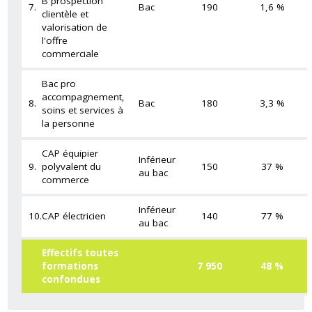
B prospection
7.
Bac
190
1,6 %
clientèle et
valorisation de
l'offre
commerciale
Bac pro
accompagnement,
8.
Bac
180
3,3 %
soins et services à
la personne
CAP équipier
Inférieur
9.
polyvalent du
150
37 %
au bac
commerce
Inférieur
10.
CAP électricien
140
77 %
au bac
Effectifs toutes
formations
7 950
48 %
confondues