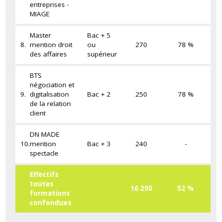
entreprises -
MIAGE
Master
Bac + 5
8.
mention droit
ou
270
78 %
des affaires
supérieur
BTS
négociation et
9.
digitalisation
Bac + 2
250
78 %
de la relation
client
DN MADE
10.
mention
Bac + 3
240
-
spectacle
Effectifs
toutes
16 290
52 %
formations
confondues