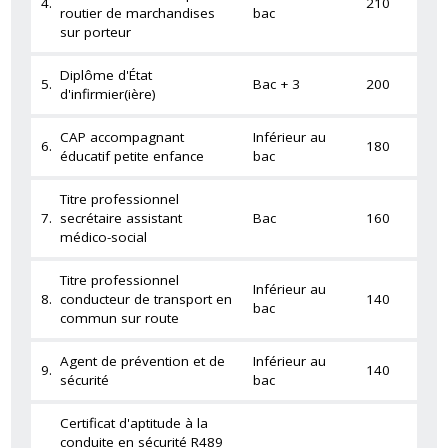
4.
210
routier de marchandises
bac
sur porteur
Diplôme d'État
5.
Bac + 3
200
d'infirmier(ière)
CAP accompagnant
Inférieur au
6.
180
éducatif petite enfance
bac
Titre professionnel
7.
secrétaire assistant
Bac
160
médico-social
Titre professionnel
Inférieur au
8.
conducteur de transport en
140
bac
commun sur route
Agent de prévention et de
Inférieur au
9.
140
sécurité
bac
Certificat d'aptitude à la
conduite en sécurité R489