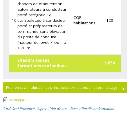
chariots de manutention
automoteurs à conducteur
porté catégorie 1A
CQP,
10.
transpalettes à conducteur
120
habilitations
porté et préparateurs de
commande sans élévation
du poste de conduite
(hauteur de levée < ou = à
1,20 m)
Effectifs toutes
5 650
formations confondues
Pour en savoir plus sur les principales formations en apprentissage
Source(s) :
Carif-Oref Provence - Alpes - Côte d’Azur – Base effectifs en formation.