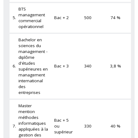
BTS
management
5.
Bac + 2
500
74 %
commercial
opérationnel
Bachelor en
sciences du
management -
diplôme
d'études
6.
Bac + 3
340
3,8 %
supérieures en
management
international
des
entreprises
Master
mention
méthodes
Bac + 5
informatiques
7.
ou
330
40 %
appliquées à la
supérieur
gestion des