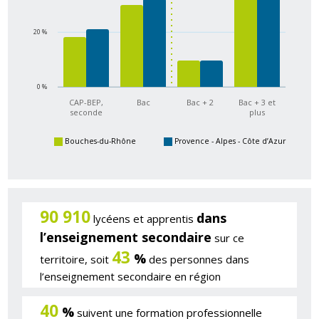
20 %
0 %
CAP-BEP,
Bac
Bac + 2
Bac + 3 et
seconde
plus
Bouches-du-Rhône
Provence - Alpes - Côte d’Azur
90 910
dans
lycéens et apprentis
l’enseignement secondaire
sur ce
43
%
territoire, soit
des personnes dans
l’enseignement secondaire en région
40
%
suivent une formation professionnelle