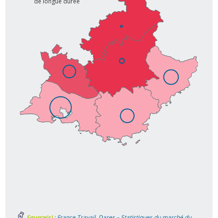
de longue durée
Source(s)
: France Travail, Dares – Statistiques du marché du