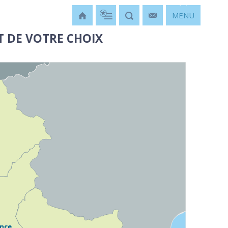
MENU
T DE VOTRE CHOIX
ence
ence