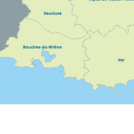
Vaucluse
Vaucluse
Bouches-du-Rhône
Bouches-du-Rhône
Var
Var